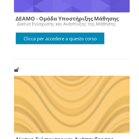
ΔΕΑΜΟ - Ομάδα Υποστήριξης Μάθησης
Categoria di corsi
Δίκτυο Ενίσχυσης και Ανάπτυξης της Μάθησης
Clicca per accedere a questo corso