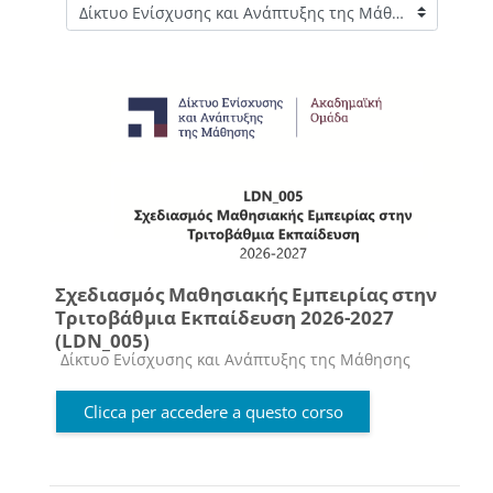
Categorie di corso
Σχεδιασμός Μαθησιακής Εμπειρίας στην
Τριτοβάθμια Εκπαίδευση 2026-2027
(LDN_005)
Categoria di corsi
Δίκτυο Ενίσχυσης και Ανάπτυξης της Μάθησης
Clicca per accedere a questo corso