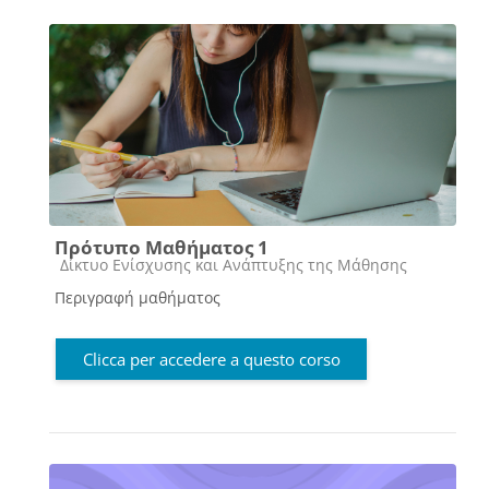
Πρότυπο Μαθήματος 1
Categoria di corsi
Δίκτυο Ενίσχυσης και Ανάπτυξης της Μάθησης
Περιγραφή μαθήματος
Clicca per accedere a questo corso