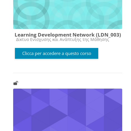
Learning Development Network (LDN_003)
Categoria di corsi
Δίκτυο Ενίσχυσης και Ανάπτυξης της Μάθησης
Clicca per accedere a questo corso