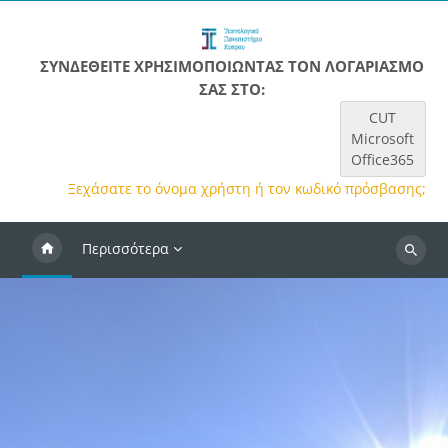
Μετάβαση στο κεντρικό περιεχόμενο
ΣΥΝΔΕΘΕΊΤΕ ΧΡΗΣΙΜΟΠΟΙΏΝΤΑΣ ΤΟΝ ΛΟΓΑΡΙΑΣΜΌ
ΣΑΣ ΣΤΟ:
CUT
Microsoft
Office365
Ξεχάσατε το όνομα χρήστη ή τον κωδικό πρόσβασης;
Περισσότερα
Αναζήτ